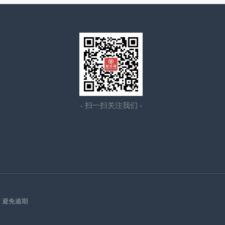
- 扫一扫关注我们 -
、
避免逾期
）