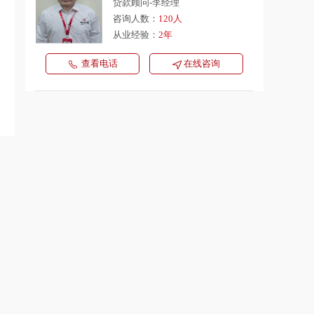
贷款顾问-李经理
咨询人数：
120人
从业经验：
2年
查看电话
在线咨询