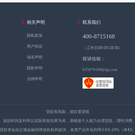
相关声明
联系我们
400-8715168
隐私政策
用户协议
（工作日09:00-18:00）
域名声明
投诉信箱：
隐私申明
635079168@qq.com
法律申明
贷款有风险，借款需谨慎
、放款时间及利率以实际审批结果为准，请根据个人能力合理贷款，理性消费
贷款资金由正规金融持牌放款机构提供
，
各类产品年化利率3.6%-24%（单利