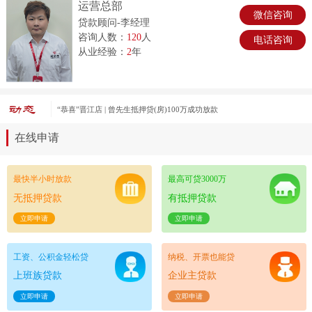
运营总部
微信咨询
贷款顾问-李经理
咨询人数：
120
人
电话咨询
从业经验：
2
年
“恭喜”晋江店 | 游女士普惠卡30万成功放款
在线申请
最快半小时放款
最高可贷3000万
无抵押贷款
有抵押贷款
立即申请
立即申请
工资、公积金轻松贷
纳税、开票也能贷
上班族贷款
企业主贷款
立即申请
立即申请