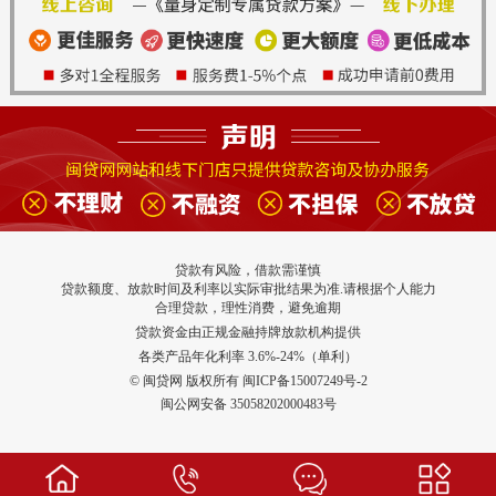
贷款有风险，借款需谨慎
贷款额度、放款时间及利率以实际审批结果为准.请根据个人能力
合理贷款，理性消费，避免逾期
贷款资金由正规金融持牌放款机构提供
各类产品年化利率 3.6%-24%（单利）
© 闽贷网 版权所有 闽ICP备15007249号-2
闽公网安备 35058202000483号