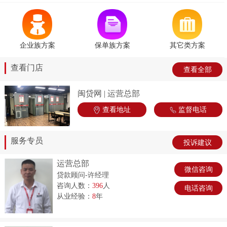
企业族方案
保单族方案
其它类方案
查看门店
查看全部
闽贷网 | 运营总部
查看地址
监督电话
服务专员
投诉建议
运营总部
微信咨询
贷款顾问-许经理
咨询人数：
396
人
电话咨询
从业经验：
8
年