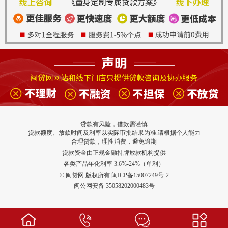
贷款有风险，借款需谨慎
贷款额度、放款时间及利率以实际审批结果为准.请根据个人能力
合理贷款，理性消费，避免逾期
贷款资金由正规金融持牌放款机构提供
各类产品年化利率 3.6%-24%（单利）
© 闽贷网 版权所有 闽ICP备15007249号-2
闽公网安备 35058202000483号