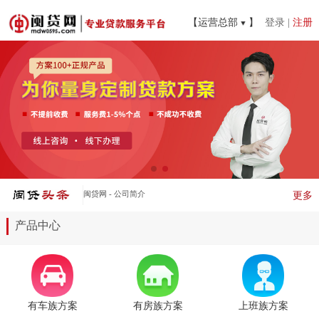
【运营总部
】
登录
|
注册
闽贷网 - 公司简介
更多
产品中心
有车族方案
有房族方案
上班族方案