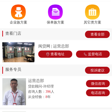
企业族方案
保单族方案
其它类方案
查看门店
查看全部
闽贷网 | 运营总部
查看地址
监督电话
服务专员
投诉建议
运营总部
微信咨询
贷款顾问-许经理
咨询人数：
396
人
电话咨询
从业经验：
8
年