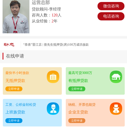
运营总部
微信咨询
贷款顾问-李经理
咨询人数：
120
人
电话咨询
从业经验：
2
年
“恭喜”晋江店 | 曾先生抵押贷(房)100万成功放款
在线申请
最快半小时放款
最高可贷3000万
无抵押贷款
有抵押贷款
立即申请
立即申请
工资、公积金轻松贷
纳税、开票也能贷
上班族贷款
企业主贷款
立即申请
立即申请