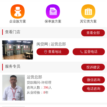
企业族方案
保单族方案
其它类方案
查看门店
查看全部
闽贷网 | 运营总部
查看地址
监督电话
服务专员
投诉建议
运营总部
微信咨询
贷款顾问-许经理
咨询人数：
396
人
电话咨询
从业经验：
8
年