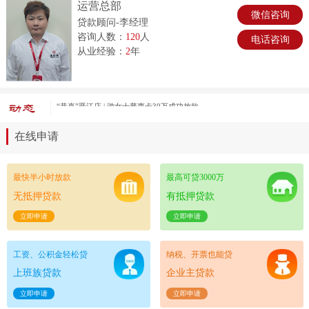
运营总部
微信咨询
贷款顾问-李经理
咨询人数：
120
人
电话咨询
从业经验：
2
年
“恭喜”晋江店 | 游女士普惠卡30万成功放款
在线申请
最快半小时放款
最高可贷3000万
无抵押贷款
有抵押贷款
立即申请
立即申请
工资、公积金轻松贷
纳税、开票也能贷
上班族贷款
企业主贷款
立即申请
立即申请