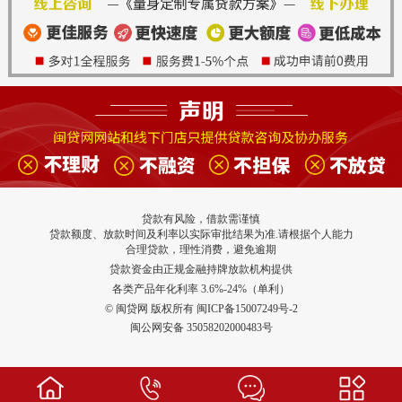
贷款有风险，借款需谨慎
贷款额度、放款时间及利率以实际审批结果为准.请根据个人能力
合理贷款，理性消费，避免逾期
贷款资金由正规金融持牌放款机构提供
各类产品年化利率 3.6%-24%（单利）
© 闽贷网 版权所有 闽ICP备15007249号-2
闽公网安备 35058202000483号